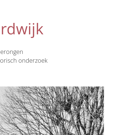
rdwijk
merongen
torisch onderzoek