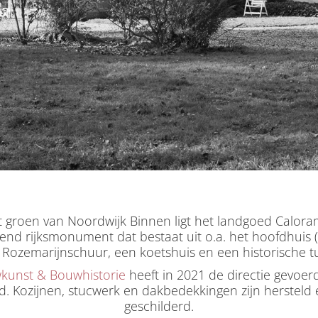
t groen van Noordwijk Binnen ligt het landgoed Calora
end rijksmonument dat bestaat uit o.a. het hoofdhuis 
 Rozemarijnschuur, een koetshuis en een historische tu
kunst & Bouwhistorie
heeft in 2021 de directie gevoer
rd. Kozijnen, stucwerk en dakbedekkingen zijn hersteld 
geschilderd.